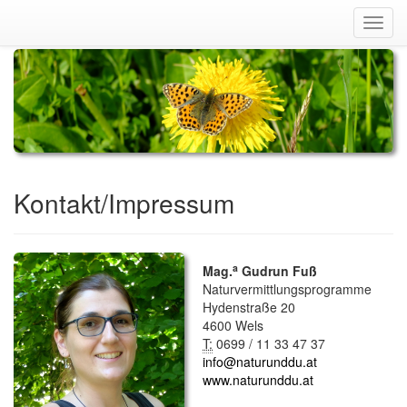
Navig
ein-/
Kontakt/Impressum
a
Mag.
Gudrun Fuß
Naturvermittlungsprogramme
Hydenstraße 20
4600 Wels
T:
0699 / 11 33 47 37
info@naturunddu.at
www.naturunddu.at